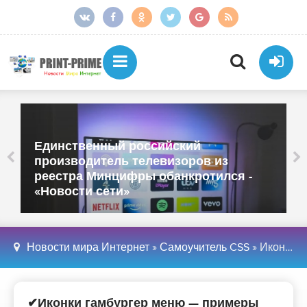
Единственный российский
производитель телевизоров из
реестра Минцифры обанкротился -
«Новости сети»
Новости мира Интернет
»
Самоучитель CSS
» Иконки гамбургер меню — примеры сайтов, дизайнов и CSS скриптов - «Веб-дизайн»
✔Иконки гамбургер меню — примеры