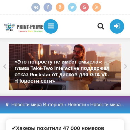
От более тысячи сотрудников
осталось около 250: «МойОфис»
закрыл офисы в Санкт-Петербурге и
Иннополисе - «Новости сети»
Новости мира Интернет
»
Новости
»
Новости мира Интернет
✔Хакеры похитили 47 000 номеров