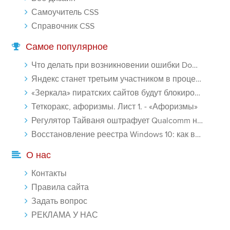
Самоучитель CSS
Справочник CSS
Самое популярное
Что делать при возникновении ошибки Download interrupted в Chrome - «Windows»
Яндекс станет третьим участником в процессе ФАС против Google - «Интернет»
«Зеркала» пиратских сайтов будут блокироваться! - «Интернет»
Теткоракс, афоризмы. Лист 1. - «Афоризмы»
Регулятор Тайваня оштрафует Qualcomm на $774 млн - «Новости сети»
Восстановление реестра Windows 10: как восстановить реестр Виндовс 10 - «Windows»
О нас
Контакты
Правила сайта
Задать вопрос
РЕКЛАМА У НАС