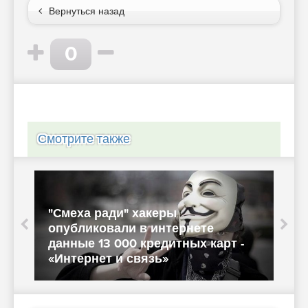
Вернуться назад
0
Смотрите также
WSJ: связанные с Россией
хакеры получили доступ к
электросетям США - «Интернет»