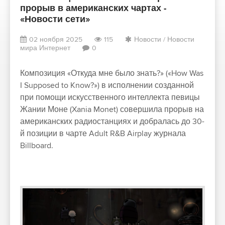
прорыв в американских чартах -
«Новости сети»
02 ноября 2025
115
Новости
/
Новости
мира Интернет
0
Композиция «Откуда мне было знать?» («How Was
I Supposed to Know?») в исполнении созданной
при помощи искусственного интеллекта певицы
Жании Моне (Xania Monet) совершила прорыв на
американских радиостанциях и добралась до 30-
й позиции в чарте Adult R&B Airplay журнала
Billboard.