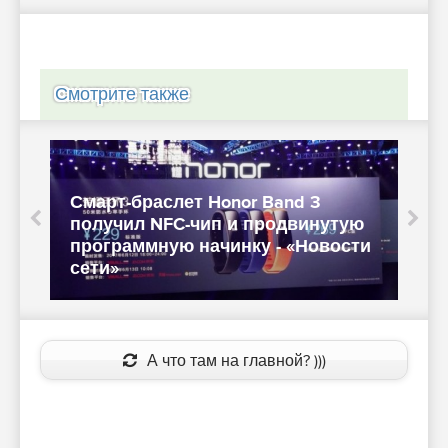
Смотрите также
Смарт-браслет Honor Band 3
В
получил NFC-чип и продвинутую
программную начинку - «Новости
сети»
н
А что там на главной? )))