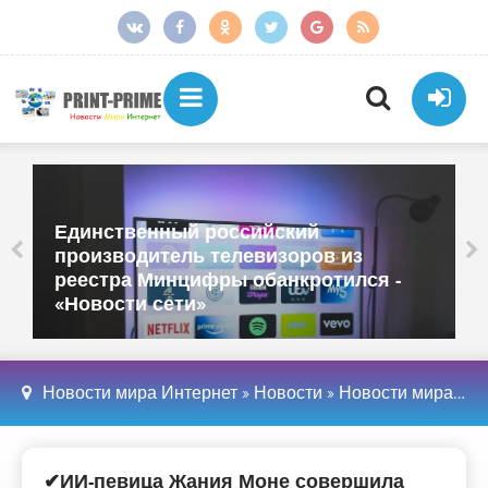
Единственный российский
производитель телевизоров из
реестра Минцифры обанкротился -
«Новости сети»
Новости мира Интернет
»
Новости
»
Новости мира Интернет
✔ИИ-певица Жания Моне совершила