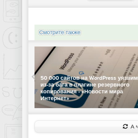
Смотрите также
 уязвимы
Intel переизобрела локальную сет
ного
два ПК теперь можно соединить
ра
через Thunderbolt 4 или 5 - «Новос
сети»
А ч