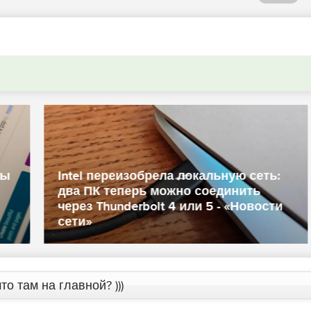
ь:
AdminPE – аварийный диск для
ти
восстановления системы Windows -
«Windows»
то там на главной? )))