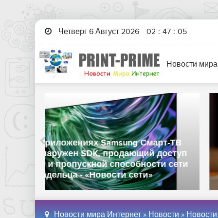
Четверг 6 Август 2026
02
:
47
:
06
Новости мира
рт-ТВ
Samsung объяснила, почему Galaxy
доступ
Z Fold 8 получил новый форм-
ти сети
фактор вместо универсального
дизайна - «Новости сети»
Новости мира Интернет
»
Новости
»
Новости