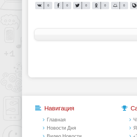
0
0
0
0
0
Навигация
С
Главная
Что 
Новости Дня
Янде
Видео Новости
«Зе