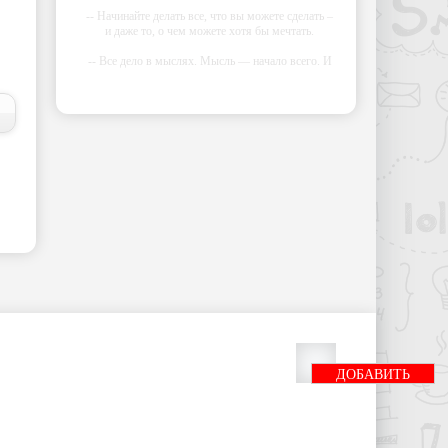
-- Начинайте делать все, что вы можете сделать –
и даже то, о чем можете хотя бы мечтать.
-- Все дело в мыслях. Мысль — начало всего. И
мыслями можно управлять. И поэтому главное
дело совершенствования: работать над мыслями.
-- Идите уверенно по направлению к мечте.
Живите той жизнью, которую вы сами себе
придумали.
-- Самое большое богатство — это ум. Самая
большая нищета — глупость. Из всех страхов
самый пугающий — самолюбование.
-- Лучшее, что можно сделать с хорошим
советом, это пропустить его мимо ушей. Он
никогда не бывает полезен никому, кроме того,
кто его дал.
-- Люблю давать советы и очень не люблю, когда
их дают мне.
ДОБАВИТЬ
БАННЕР