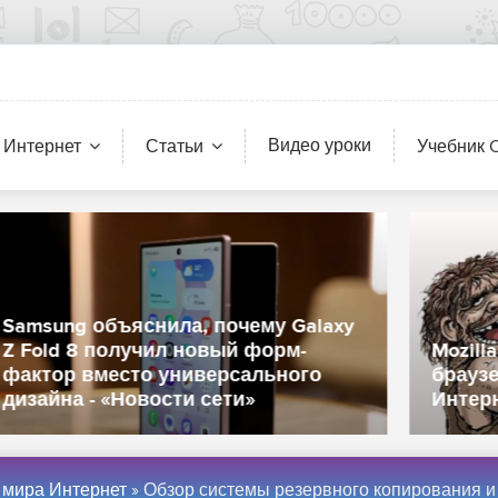
Видео уроки
 Интернет
Статьи
Учебник 
Mozilla тестирует новый дизайн
браузера Firefox - «Новости мира
Интернет»
 мира Интернет
» Обзор системы резервного копирования и восстановления данных «Кибер Бэкап Малый Бизнес» - «Новости