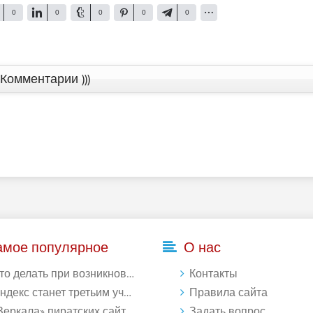
0
0
0
0
0
Комментарии )))
амое популярное
О нас
делать при возникновении ошибки Download interrupted в Chrome - «Windows»
Контакты
кс станет третьим участником в процессе ФАС против Google - «Интернет»
Правила сайта
ркала» пиратских сайтов будут блокироваться! - «Интернет»
Задать вопрос