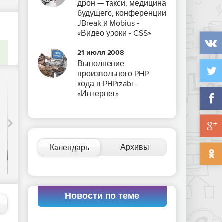
дрон — такси, медицина
будущего, конференции
JBreak и Mobius -
«Видео уроки - CSS»
21 июля 2008
Выполнение
произвольного PHP
кода в PHPizabi -
«Интернет»
Acronis выпустил новую систему
резервного копирования -
Архивы
Календарь
«Интернет»
Новости по теме