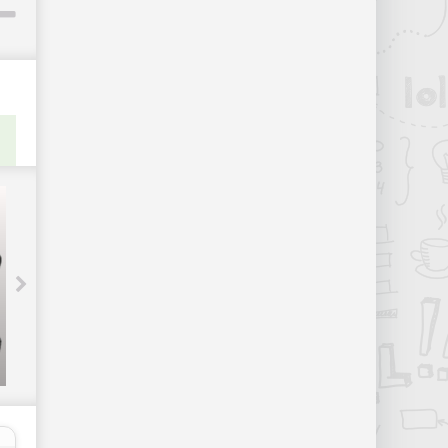
В Австралии можно будет
расплачиваться криптовалютой на
АЗС - «Новости мира Интернет»