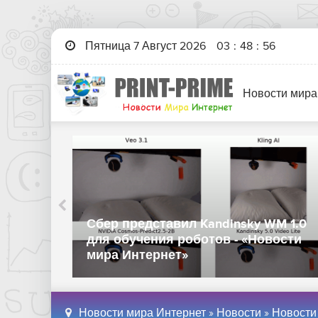
Пятница 7 Август 2026
03
:
48
:
57
Новости мира
Сбер представил Kandinsky WM 1.0
 мира
для обучения роботов - «Новости
мира Интернет»
Новости мира Интернет
»
Новости
»
Новости