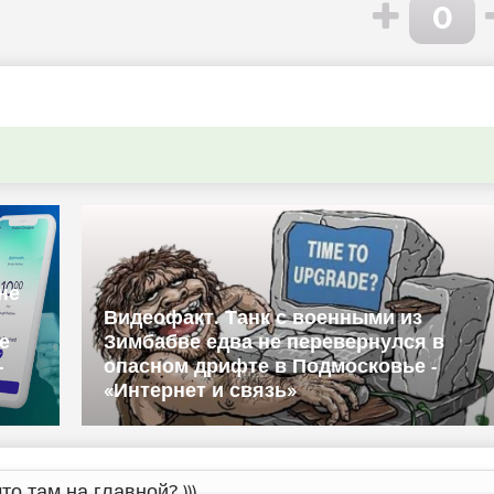
0
не
Видеофакт. Танк с военными из
е
Зимбабве едва не перевернулся в
-
опасном дрифте в Подмосковье -
«Интернет и связь»
то там на главной? )))