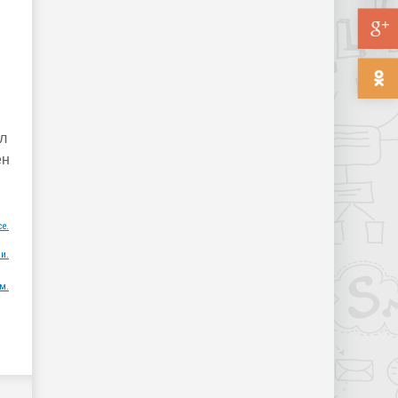
л
ен
ce.
и.
м.