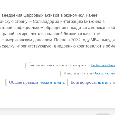
 внедрения цифровых активов в экономику. Ранее
анскую страну — Сальвадор за интеграцию биткоина в
которой в официальном обращении находится американский
страной в мире, легализовавшей биткоин в качестве
 с американским долларом. Позже в 2022 году МВФ вынуди
 сделку, «препятствующую» внедрению криптовалют в обм
Цитирование статьи, картинки - фото скриншот -
Rambler News Servi
Иллюстрация к статье -
Яндекс. Картинк
Общие правила
Есть вопросы.
поведения на сайте.
Напишите на