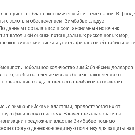
 не принесёт блага экономической системе нации. В фонд
ты с золотым обеспечением, Зимбабве следует
о данным портала Bitcoin.com, анонимный источник,
сти тщательной оценки потенциальных рисков новых мер,
кроэкономические риски и угрозы финансовой стабильности
обменивать небольшое количество зимбабвийских долларов 
 того, чтобы население могло сберечь накопления от
спользование государственного стейблкоина позволит
сь с зимбабвийскими властями, предостерегая их от
стную финансовую систему. В качестве альтернативы
рганизации предложили властям Зимбабве помимо
ести строгую денежно-кредитную политику для защиты нац