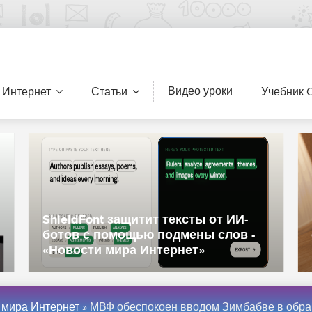
Видео уроки
 Интернет
Статьи
Учебник 
ShieldFont защитит тексты от ИИ-
ботов с помощью подмены слов -
«Новости мира Интернет»
 мира Интернет
» МВФ обеспокоен вводом Зимбабве в обращение цифровой валюты, обеспеченной золотом — вместо этого предлагается либерализация валютного рынка - «Нов