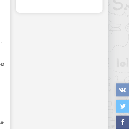
е
,
на
ии