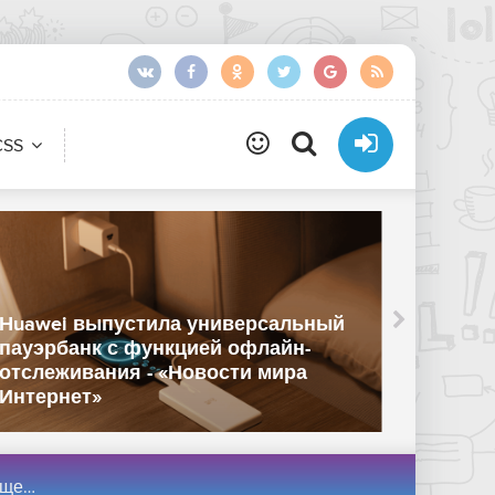
CSS
«Два м
Huawei выпустила универсальный
миллио
пауэрбанк с функцией офлайн-
похвас
отслеживания - «Новости мира
Residen
Интернет»
сети»
ости сети»