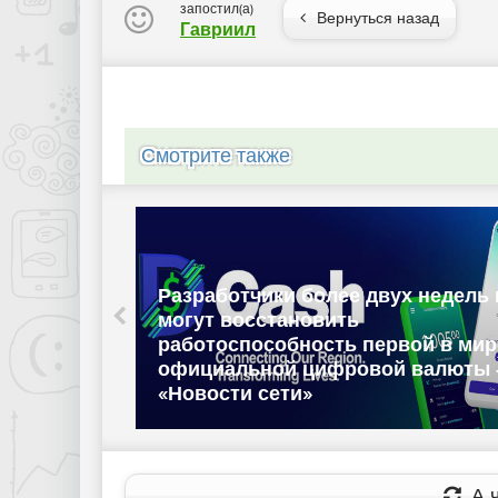
запостил(а)
Вернуться назад
Гавриил
Смотрите также
Разработчики более двух недель 
могут восстановить
мотрение
работоспособность первой в мир
ого
официальной цифровой валюты 
«Новости сети»
А ч