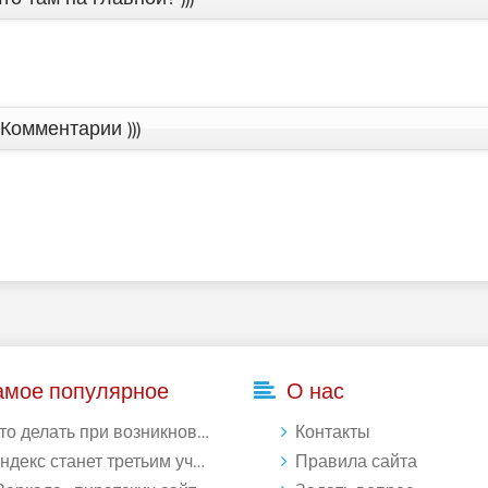
Комментарии )))
амое популярное
О нас
делать при возникновении ошибки Download interrupted в Chrome - «Windows»
Контакты
кс станет третьим участником в процессе ФАС против Google - «Интернет»
Правила сайта