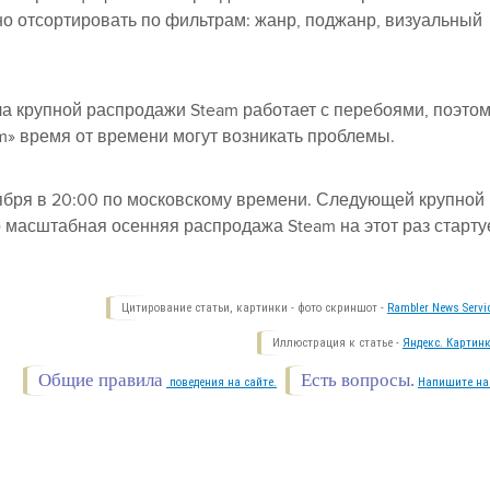
о отсортировать по фильтрам: жанр, поджанр, визуальный
ала крупной распродажи Steam работает с перебоями, поэто
m» время от времени могут возникать проблемы.
оября в 20:00 по московскому времени. Следующей крупной
о масштабная осенняя распродажа Steam на этот раз старту
Цитирование статьи, картинки - фото скриншот -
Rambler News Servi
Иллюстрация к статье -
Яндекс. Картинк
Общие правила
Есть вопросы.
поведения на сайте.
Напишите на