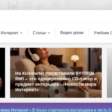
Видео уроки
 Интернет
Статьи
Учебник 
На Kickstarter представили SYITREN
RM1 – это одновременно CD-плеер и
предмет интерьера - «Новости мира
Интернет»
 мира Интернет
» В Steam стартовала распродажа в честь Хэллоуина со скидками на жуткие игры и не только - «Новост