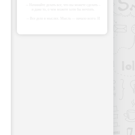
-- Начинайте делать все, что вы можете сделать –
и даже то, о чем можете хотя бы мечтать.
-- Все дело в мыслях. Мысль — начало всего. И
мыслями можно управлять. И поэтому главное
дело совершенствования: работать над мыслями.
-- Идите уверенно по направлению к мечте.
Живите той жизнью, которую вы сами себе
придумали.
-- Самое большое богатство — это ум. Самая
большая нищета — глупость. Из всех страхов
самый пугающий — самолюбование.
-- Лучшее, что можно сделать с хорошим
советом, это пропустить его мимо ушей. Он
никогда не бывает полезен никому, кроме того,
кто его дал.
-- Люблю давать советы и очень не люблю, когда
их дают мне.