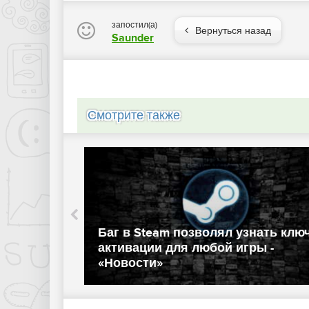
запостил(а)
Вернуться назад
Saunder
Смотрите также
окировке
Баг в Steam позволял узнать клю
овлено) -
активации для любой игры -
«Новости»