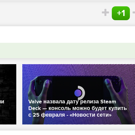
+1
чи
Valve назвала дату релиза Steam
Deck — консоль можно будет купить
с 25 февраля - «Новости сети»