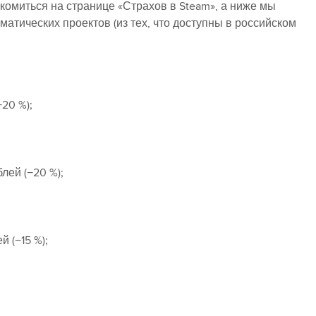
омиться на странице «Страхов в Steam», а ниже мы
атических проектов (из тех, что доступны в российском
−20 %);
лей (−20 %);
 (−15 %);