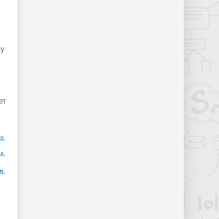
му
ет
ce.
и.
м.