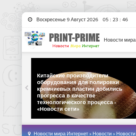
Воскресенье 9 Август 2026
05
:
23
:
47
Новости мира
Китайские производители
оборудования для полировки
кремниевых пластин добились
ботку
прогресса в качестве
лась
технологического процесса -
ети»
«Новости сети»
Новости мира Интернет
»
Новости
»
Новости