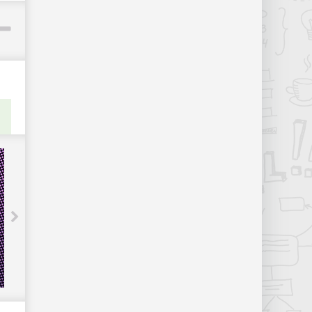
Control, Death Stranding и другие игры
со скидками до 85 %: в Steam
стартовала распродажа проектов
издательства 505 Games - «Новости
сети»