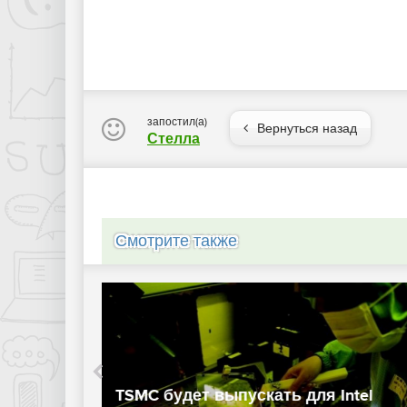
запостил(а)
Вернуться назад
Стелла
Смотрите также
WWDC 2020: Apple объявила о
d Pro
переводе Mac на собственные AR