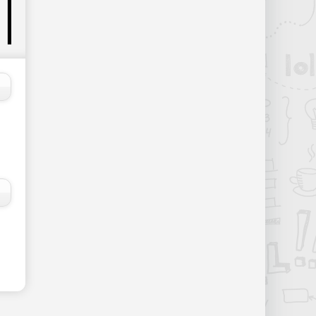
процессорах Apple A12Z - «Новости
сети»