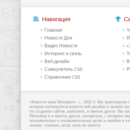
Навигация
С
Главная
Что 
Новости Дня
Янде
Видео Новости
«Зе
Интернет и связь
Те
Веб-дизайн
Восст
Самоучитель CSS
Регу
Справочник CSS
«Новости мира Интернет»
→
2026
© Мы транслируем с 
котором публикуются новости веб-дизайна и мелкие хит
по созданию сайтов, шаблонов, и многое другое. Вы та
Photoshop и и многое другое, интересное, с интернет м
исключительно в ознакомительных целях и ошибки в учен
знаешь: страшно, когда знать не хочется.