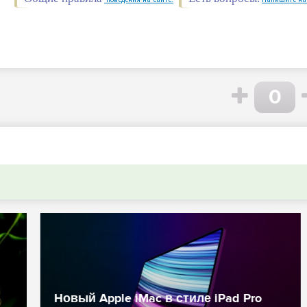
0
Bloomberg: Apple объявит на
M-
WWDC20 о переводе Mac на чипы