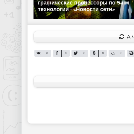
е WWDC
процессоры, но постепенно -
«Новости сети»
А ч
0
0
0
0
0