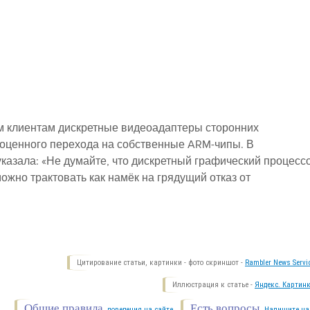
им клиентам дискретные видеоадаптеры сторонних
ноценного перехода на собственные ARM-чипы. В
казала: «Не думайте, что дискретный графический процесс
ожно трактовать как намёк на грядущий отказ от
Цитирование статьи, картинки - фото скриншот -
Rambler News Servi
Иллюстрация к статье -
Яндекс. Картинк
Общие правила
Есть вопросы.
поведения на сайте.
Напишите на