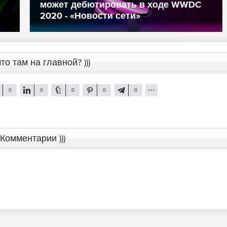
собственной разработки - «Новости
сети»
то там на главной? )))
0
0
0
0
0
Комментарии )))