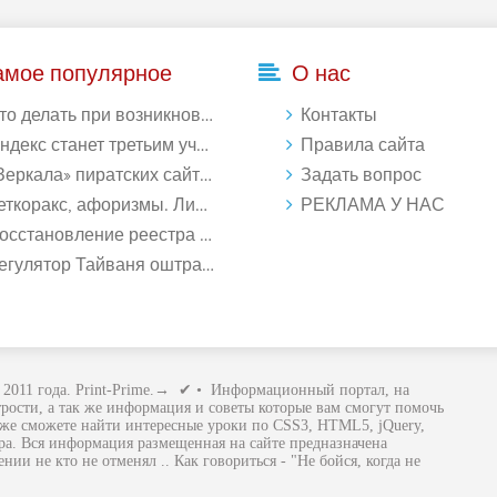
амое популярное
О нас
делать при возникновении ошибки Download interrupted в Chrome - «Windows»
Контакты
кс станет третьим участником в процессе ФАС против Google - «Интернет»
Правила сайта
ркала» пиратских сайтов будут блокироваться! - «Интернет»
Задать вопрос
ткоракс, афоризмы. Лист 1. - «Афоризмы»
РЕКЛАМА У НАС
ановление реестра Windows 10: как восстановить реестр Виндовс 10 - «Windows»
лятор Тайваня оштрафует Qualcomm на $774 млн - «Новости сети»
2011 года. Print-Prime.→ ✔ • Информационный портал, на
рости, а так же информация и советы которые вам смогут помочь
кже сможете найти интересные уроки по CSS3, HTML5, jQuery,
ира. Вся информация размещенная на сайте предназначена
ии не кто не отменял .. Как говориться - "Не бойся, когда не