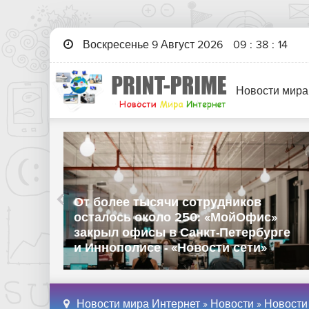
Воскресенье 9 Август 2026
09
:
38
:
15
Новости мира
Китайские производители
оборудования для полировки
кремниевых пластин добились
ботку
прогресса в качестве
лась
технологического процесса -
ети»
«Новости сети»
Новости мира Интернет
»
Новости
»
Новости