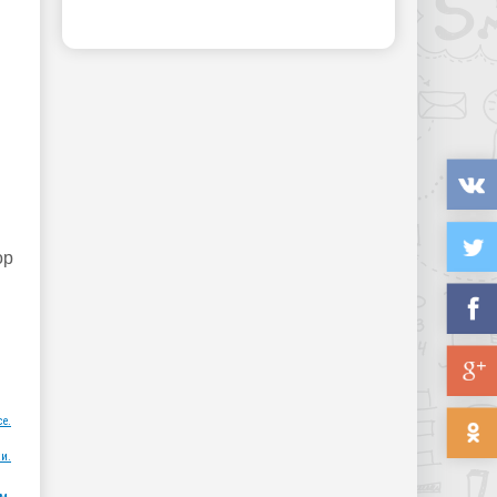
ор
ce.
и.
м.