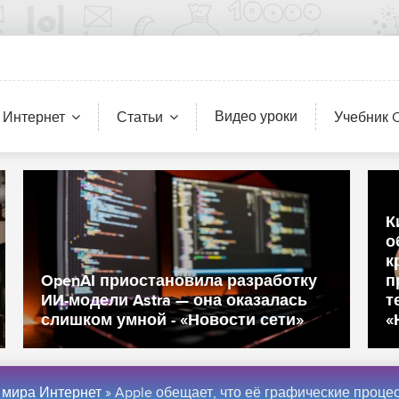
Видео уроки
 Интернет
Статьи
Учебник 
На Kickstarter представили SYITREN
RM1 – это одновременно CD-плеер и
предмет интерьера - «Новости мира
Интернет»
 мира Интернет
» Apple обещает, что её графические процессоры для Mac будут производительнее решений AMD, NVIDIA и Intel - «Новост