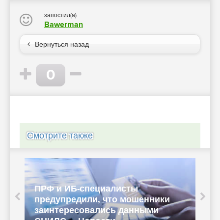
запостил(а)
Bawerman
Вернуться назад
0
Смотрите также
ПРФ и ИБ-специалисты
и
предупредили, что мошенники
Н
заинтересовались данными