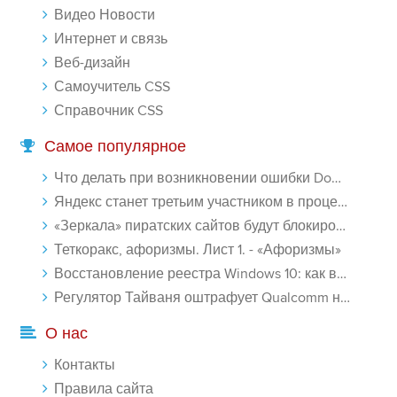
Видео Новости
Интернет и связь
Веб-дизайн
Самоучитель CSS
Справочник CSS
Самое популярное
Что делать при возникновении ошибки Download interrupted в Chrome - «Windows»
Яндекс станет третьим участником в процессе ФАС против Google - «Интернет»
«Зеркала» пиратских сайтов будут блокироваться! - «Интернет»
Теткоракс, афоризмы. Лист 1. - «Афоризмы»
Восстановление реестра Windows 10: как восстановить реестр Виндовс 10 - «Windows»
Регулятор Тайваня оштрафует Qualcomm на $774 млн - «Новости сети»
О нас
Контакты
Правила сайта