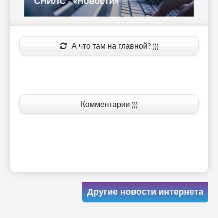
СНИЛС - «Новости»
п
А что там на главной? )))
Комментарии )))
Другие новости интернета