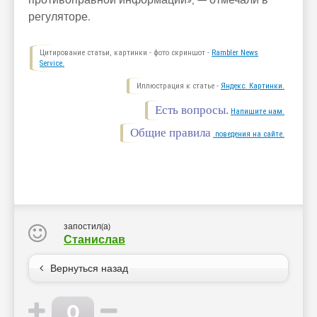
противоправной информации», — отмечали в
регуляторе.
Цитирование статьи, картинки - фото скриншот -
Rambler News
Service.
Иллюстрация к статье -
Яндекс. Картинки.
Есть вопросы.
Напишите нам.
Общие правила
поведения на сайте.
запостил(а)
Станислав
Вернуться назад
0