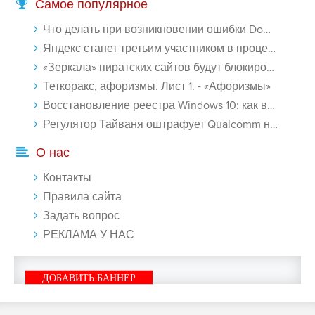
Самое популярное
Что делать при возникновении ошибки Download interrupted в Chrome - «Windows»
Яндекс станет третьим участником в процессе ФАС против Google - «Интернет»
«Зеркала» пиратских сайтов будут блокироваться! - «Интернет»
Теткоракс, афоризмы. Лист 1. - «Афоризмы»
Восстановление реестра Windows 10: как восстановить реестр Виндовс 10 - «Windows»
Регулятор Тайваня оштрафует Qualcomm на $774 млн - «Новости сети»
О нас
Контакты
Правила сайта
Задать вопрос
РЕКЛАМА У НАС
ДОБАВИТЬ БАННЕР