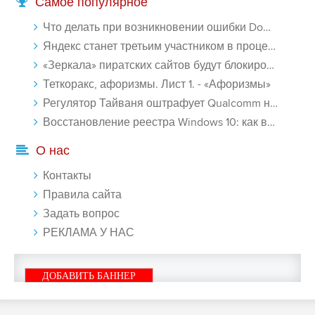
Самое популярное
Что делать при возникновении ошибки Download interrupted в Chrome - «Windows»
Яндекс станет третьим участником в процессе ФАС против Google - «Интернет»
«Зеркала» пиратских сайтов будут блокироваться! - «Интернет»
Теткоракс, афоризмы. Лист 1. - «Афоризмы»
Регулятор Тайваня оштрафует Qualcomm на $774 млн - «Новости сети»
Восстановление реестра Windows 10: как восстановить реестр Виндовс 10 - «Windows»
О нас
Контакты
Правила сайта
Задать вопрос
РЕКЛАМА У НАС
ДОБАВИТЬ БАННЕР