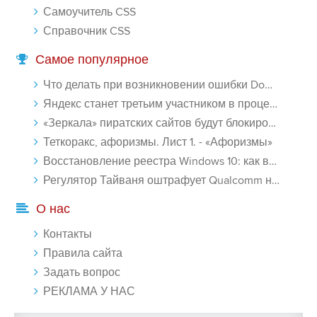
Самоучитель CSS
Справочник CSS
Самое популярное
Что делать при возникновении ошибки Download interrupted в Chrome - «Windows»
Яндекс станет третьим участником в процессе ФАС против Google - «Интернет»
«Зеркала» пиратских сайтов будут блокироваться! - «Интернет»
Теткоракс, афоризмы. Лист 1. - «Афоризмы»
Восстановление реестра Windows 10: как восстановить реестр Виндовс 10 - «Windows»
Регулятор Тайваня оштрафует Qualcomm на $774 млн - «Новости сети»
О нас
Контакты
Правила сайта
Задать вопрос
РЕКЛАМА У НАС