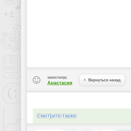
запостил(а)
Вернуться назад
Анастасия
Смотрите также