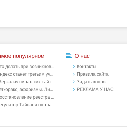
амое популярное
О нас
делать при возникновении ошибки Download interrupted в Chrome - «Windows»
Контакты
кс станет третьим участником в процессе ФАС против Google - «Интернет»
Правила сайта
ркала» пиратских сайтов будут блокироваться! - «Интернет»
Задать вопрос
ткоракс, афоризмы. Лист 1. - «Афоризмы»
РЕКЛАМА У НАС
ановление реестра Windows 10: как восстановить реестр Виндовс 10 - «Windows»
лятор Тайваня оштрафует Qualcomm на $774 млн - «Новости сети»