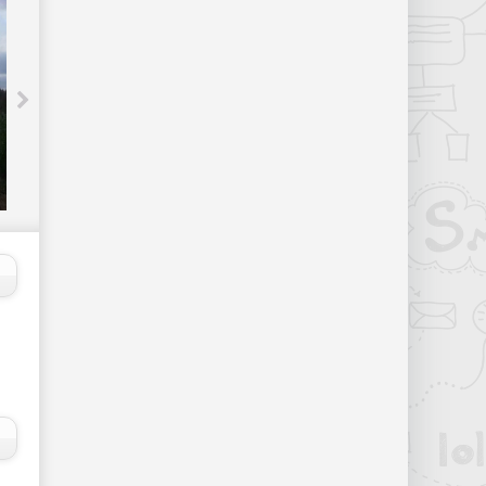
Стратегический ракетоносец Ту-160
сделают "невидимым" - «Интернет и
связь»