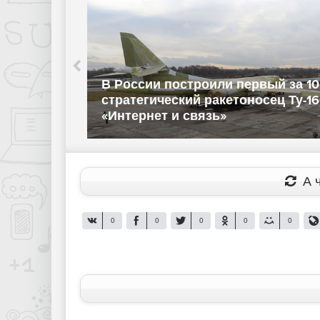
гический
В России построили первый за 10
нет и
стратегический ракетоносец Ту-16
«Интернет и связь»
А ч
0
0
0
0
0