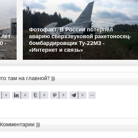
Фотофакт. В России потерпел
 лет
аварию сверхзвуковой ракетоносец-
0 -
бомбардировщик Ту-22М3 -
«Интернет и связь»
то там на главной? )))
0
0
0
0
0
Комментарии )))