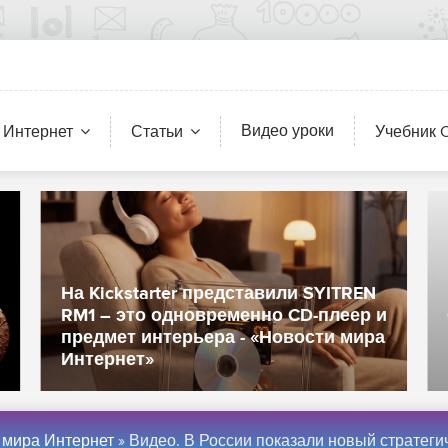
Видео уроки
 Интернет
Статьи
Учебник 
На Kickstarter представили SYITREN
RM1 – это одновременно CD-плеер и
предмет интерьера - «Новости мира
Интернет»
 мира Интернет
» Видео. В России показали новый стратегический бомбардировщик Ту-160М2 - «Интернет и 