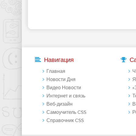
Навигация
С
Главная
Что 
Новости Дня
Янде
Видео Новости
«Зе
Интернет и связь
Те
Веб-дизайн
Восст
Самоучитель CSS
Регу
Справочник CSS