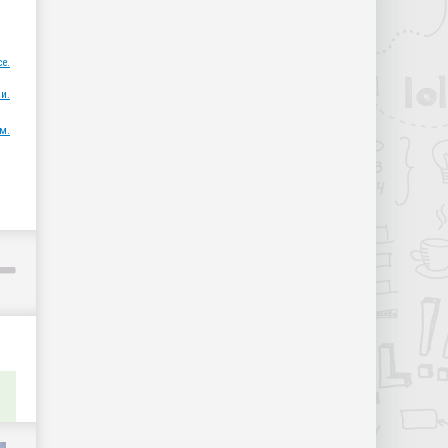
ce.
и.
м.