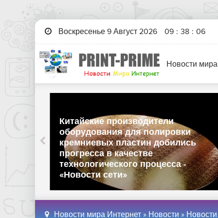
Воскресенье 9 Август 2026
09
:
38
:
07
Новости мира
Китайские производители
оборудования для полировки
кремниевых пластин добились
ботку
прогресса в качестве
лась
технологического процесса -
ети»
«Новости сети»
Новости мира Интернет
»
Новости
»
Новости