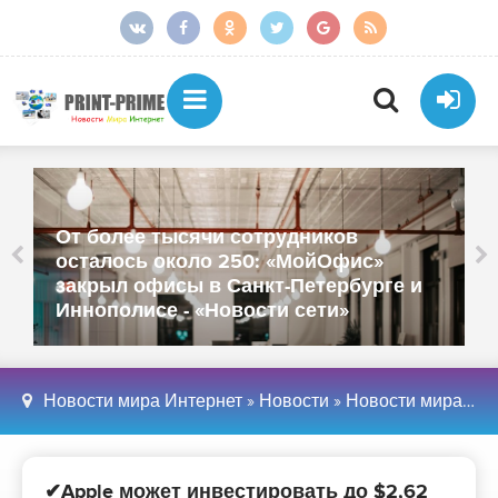
От более тысячи сотрудников
осталось около 250: «МойОфис»
закрыл офисы в Санкт-Петербурге и
Иннополисе - «Новости сети»
Новости мира Интернет
»
Новости
»
Новости мира Интернет
✔Apple может инвестировать до $2,62