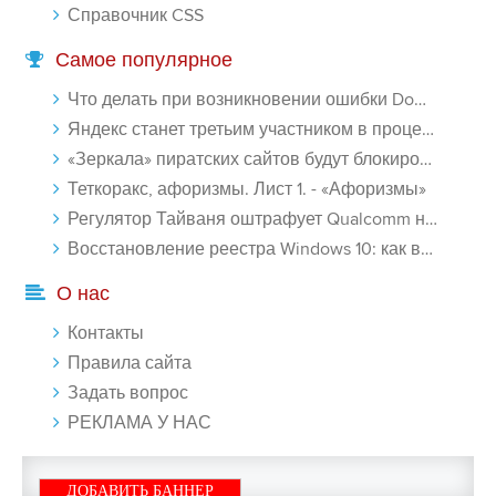
Справочник CSS
Самое популярное
Что делать при возникновении ошибки Download interrupted в Chrome - «Windows»
Яндекс станет третьим участником в процессе ФАС против Google - «Интернет»
«Зеркала» пиратских сайтов будут блокироваться! - «Интернет»
Теткоракс, афоризмы. Лист 1. - «Афоризмы»
Регулятор Тайваня оштрафует Qualcomm на $774 млн - «Новости сети»
Восстановление реестра Windows 10: как восстановить реестр Виндовс 10 - «Windows»
О нас
Контакты
Правила сайта
Задать вопрос
РЕКЛАМА У НАС
ДОБАВИТЬ БАННЕР