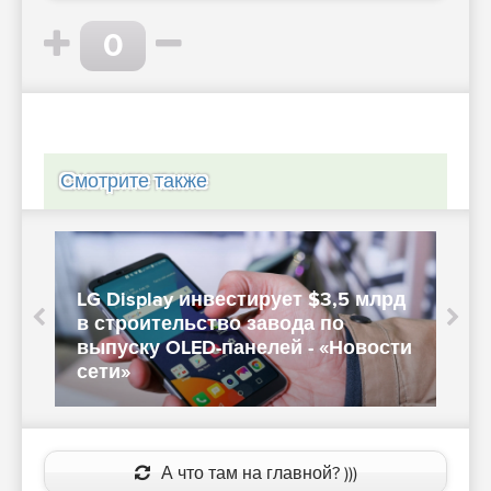
0
Смотрите также
LG Display инвестирует $3,5 млрд
в строительство завода по
В
выпуску OLED-панелей - «Новости
сети»
i
А что там на главной? )))