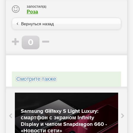
запостил(а)
Роза
Вернуться назад
0
Смотрите также
Samsung Galaxy S Light Luxury:
смартфон с экраном Infinity
Display и чипом Snapdragon 660 -
«Новости сети»
«