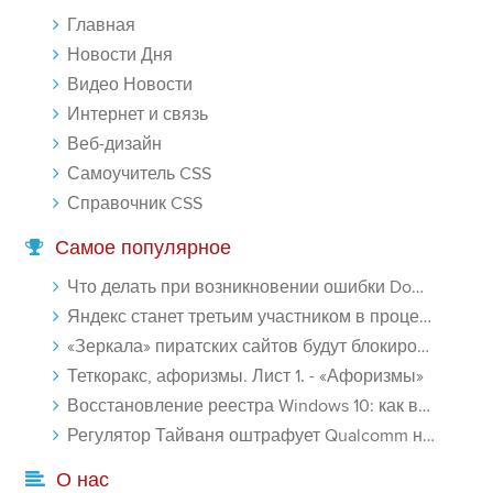
его дал.
Главная
-- Люблю давать советы и очень не люблю, когда их дают мне.
Новости Дня
Видео Новости
Интернет и связь
Веб-дизайн
Самоучитель CSS
Справочник CSS
Самое популярное
Что делать при возникновении ошибки Download interrupted в Chrome - «Windows»
Яндекс станет третьим участником в процессе ФАС против Google - «Интернет»
«Зеркала» пиратских сайтов будут блокироваться! - «Интернет»
Теткоракс, афоризмы. Лист 1. - «Афоризмы»
Восстановление реестра Windows 10: как восстановить реестр Виндовс 10 - «Windows»
Регулятор Тайваня оштрафует Qualcomm на $774 млн - «Новости сети»
О нас