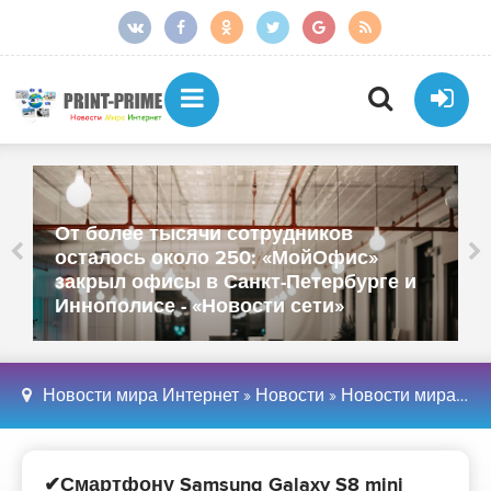
От более тысячи сотрудников
осталось около 250: «МойОфис»
закрыл офисы в Санкт-Петербурге и
Иннополисе - «Новости сети»
Новости мира Интернет
»
Новости
»
Новости мира Интернет
✔Смартфону Samsung Galaxy S8 mini