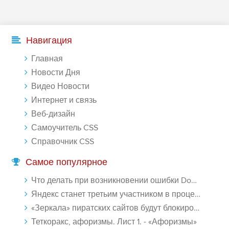
-- Самое большое богатство — это ум. Самая большая нищета —
глупость. Из всех страхов самый пугающий — самолюбование.
-- Лучшее, что можно сделать с хорошим советом, это пропустить его
Навигация
мимо ушей. Он никогда не бывает полезен никому, кроме того, кто
его дал.
Главная
-- Люблю давать советы и очень не люблю, когда их дают мне.
Новости Дня
Видео Новости
Интернет и связь
Веб-дизайн
Самоучитель CSS
Справочник CSS
Самое популярное
Что делать при возникновении ошибки Download interrupted в Chrome - «Windows»
Яндекс станет третьим участником в процессе ФАС против Google - «Интернет»
«Зеркала» пиратских сайтов будут блокироваться! - «Интернет»
Теткоракс, афоризмы. Лист 1. - «Афоризмы»