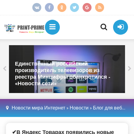
Единственный российский
производитель телевизоров из
реестра Минцифры обанкротился -
«Новости сети»
Новости мира Интернет
»
Новости
»
Блог для вебмастеров
✔В Яндекс Товарах появились новые