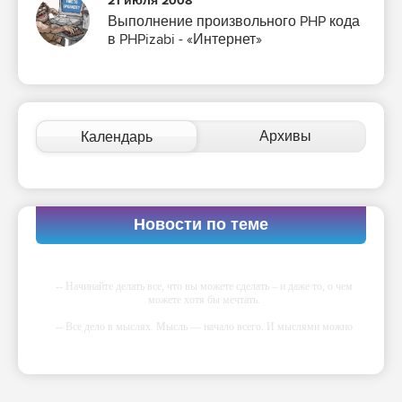
21 июля 2008
Выполнение произвольного PHP кода
в PHPizabi - «Интернет»
Архивы
Календарь
Новости по теме
-- Начинайте делать все, что вы можете сделать – и даже то, о чем
можете хотя бы мечтать.
-- Все дело в мыслях. Мысль — начало всего. И мыслями можно
управлять. И поэтому главное дело совершенствования: работать над
мыслями.
-- Идите уверенно по направлению к мечте. Живите той жизнью,
которую вы сами себе придумали.