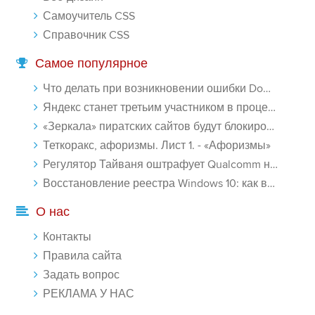
Самоучитель CSS
Справочник CSS
Самое популярное
Что делать при возникновении ошибки Download interrupted в Chrome - «Windows»
Яндекс станет третьим участником в процессе ФАС против Google - «Интернет»
«Зеркала» пиратских сайтов будут блокироваться! - «Интернет»
Теткоракс, афоризмы. Лист 1. - «Афоризмы»
Регулятор Тайваня оштрафует Qualcomm на $774 млн - «Новости сети»
Восстановление реестра Windows 10: как восстановить реестр Виндовс 10 - «Windows»
О нас
Контакты
Правила сайта
Задать вопрос
РЕКЛАМА У НАС