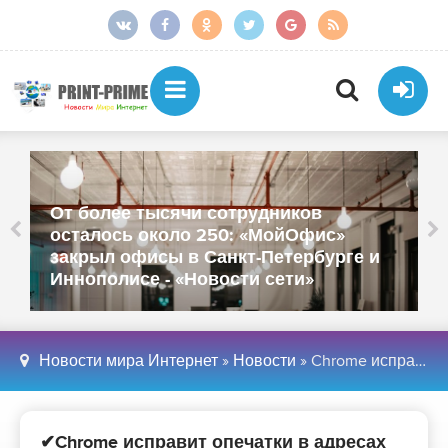
От более тысячи сотрудников
осталось около 250: «МойОфис»
закрыл офисы в Санкт-Петербурге и
Иннополисе - «Новости сети»
Новости мира Интернет
»
Новости
» Chrome исправит опечатки в адресах веб-сайтов - «Новости мира Интернет»
✔Chrome исправит опечатки в адресах