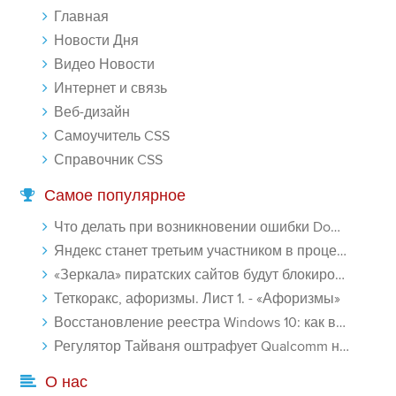
Главная
-- Люблю давать советы и очень не люблю, когда их дают мне.
Новости Дня
Видео Новости
Интернет и связь
Веб-дизайн
Самоучитель CSS
Справочник CSS
Самое популярное
Что делать при возникновении ошибки Download interrupted в Chrome - «Windows»
Яндекс станет третьим участником в процессе ФАС против Google - «Интернет»
«Зеркала» пиратских сайтов будут блокироваться! - «Интернет»
Теткоракс, афоризмы. Лист 1. - «Афоризмы»
Восстановление реестра Windows 10: как восстановить реестр Виндовс 10 - «Windows»
Регулятор Тайваня оштрафует Qualcomm на $774 млн - «Новости сети»
О нас