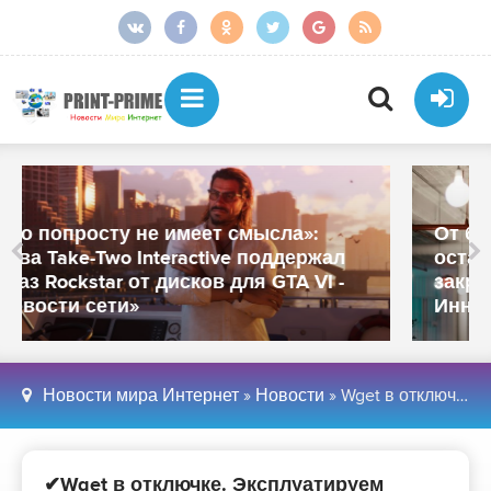
От более тысячи сотрудников
осталось около 250: «МойОфис»
закрыл офисы в Санкт-Петербурге и
Иннополисе - «Новости сети»
Новости мира Интернет
»
Новости
» Wget в отключке. Эксплуатируем переполнение буфера в популярной качалке для Linux - «Новости»
✔Wget в отключке. Эксплуатируем