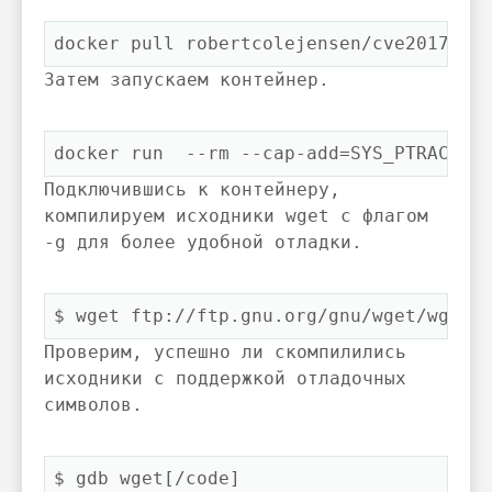
docker pull robertcolejensen/cve2017130
Затем запускаем контейнер.
docker run  --rm --cap-add=SYS_PTRACE -
Подключившись к контейнеру,
компилируем исходники wget с флагом
-g
для более удобной отладки.
$ 
wget ftp://ftp.gnu.org/gnu/wget/wget-
Проверим, успешно ли скомпилились
исходники с поддержкой отладочных
символов.
$ 
gdb wget[/code]