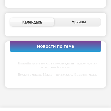
Архивы
Календарь
Новости по теме
-- Начинайте делать все, что вы можете сделать – и даже то, о чем
можете хотя бы мечтать.
-- Все дело в мыслях. Мысль — начало всего. И мыслями можно
управлять. И поэтому главное дело совершенствования: работать над
мыслями.
-- Идите уверенно по направлению к мечте. Живите той жизнью,
которую вы сами себе придумали.
-- Самое большое богатство — это ум. Самая большая нищета —
глупость. Из всех страхов самый пугающий — самолюбование.