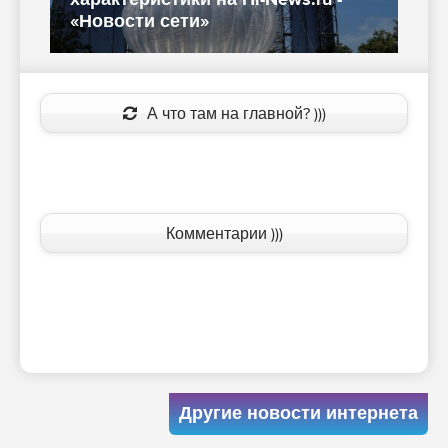
«Новости сети»
п
А что там на главной? )))
Комментарии )))
Другие новости интернета