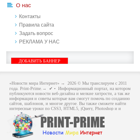
О нас
Контакты
Правила сайта
Задать вопрос
РЕКЛАМА У НАС
ДОБАВИТЬ БАННЕР
«Новости мира Интернет»
→
2026
© Мы транслируем с 2011
года. Print-Prime.→ ✔ • Информационный портал, на котором
публикуются новости веб-дизайна и мелкие хитрости, а так же
информация и советы которые вам смогут помочь по созданию
сайтов, шаблонов, и многое другое. Вы также сможете найти
интересные уроки по CSS3, HTML5, jQuery, Photoshop и и
многое другое, интересное, с интернет мира. Вся информация
размещенная на сайте предназначена исключительно в
ознакомительных целях и ошибки в учении не кто не отменял
.. Как говориться - "Не бойся, когда не знаешь: страшно, когда
знать не хочется.