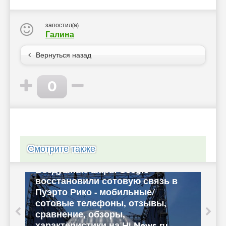
запостил(а)
Галина
Вернуться назад
0
Смотрите также
Воздушные шары Google
восстановили сотовую связь в
Пуэрто Рико - мобильные/
сотовые телефоны, отзывы,
сравнение, обзоры,
П
характеристики на Hi-News.ru -