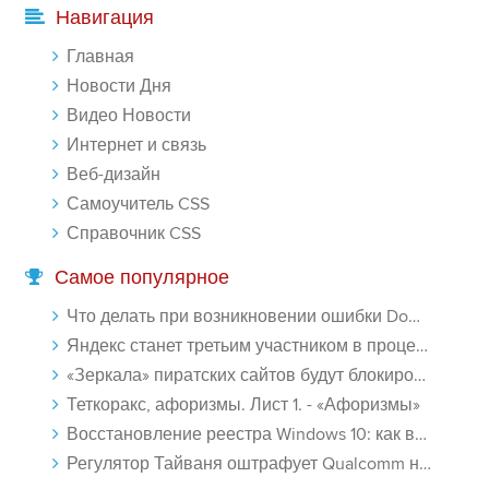
-- Лучшее, что можно сделать с хорошим советом, это пропустить его
Навигация
мимо ушей. Он никогда не бывает полезен никому, кроме того, кто
его дал.
Главная
-- Люблю давать советы и очень не люблю, когда их дают мне.
Новости Дня
Видео Новости
Интернет и связь
Веб-дизайн
Самоучитель CSS
Справочник CSS
Самое популярное
Что делать при возникновении ошибки Download interrupted в Chrome - «Windows»
Яндекс станет третьим участником в процессе ФАС против Google - «Интернет»
«Зеркала» пиратских сайтов будут блокироваться! - «Интернет»
Теткоракс, афоризмы. Лист 1. - «Афоризмы»
Восстановление реестра Windows 10: как восстановить реестр Виндовс 10 - «Windows»
Регулятор Тайваня оштрафует Qualcomm на $774 млн - «Новости сети»