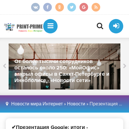
От более тысячи сотрудников
осталось около 250: «МойОфис»
закрыл офисы в Санкт-Петербурге и
Иннополисе - «Новости сети»
Новости мира Интернет
»
Новости
» Презентация Google: итоги - мобильные/сотовые телефоны, отзывы, сравнение, обзоры, характеристики на Hi-News.ru - «Новости сети»
✔Презентация Google: итоги -