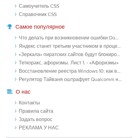
Самоучитель CSS
Справочник CSS
Самое популярное
Что делать при возникновении ошибки Download interrupted в Chrome - «Windows»
Яндекс станет третьим участником в процессе ФАС против Google - «Интернет»
«Зеркала» пиратских сайтов будут блокироваться! - «Интернет»
Теткоракс, афоризмы. Лист 1. - «Афоризмы»
Восстановление реестра Windows 10: как восстановить реестр Виндовс 10 - «Windows»
Регулятор Тайваня оштрафует Qualcomm на $774 млн - «Новости сети»
О нас
Контакты
Правила сайта
Задать вопрос
РЕКЛАМА У НАС