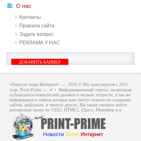
О нас
Контакты
Правила сайта
Задать вопрос
РЕКЛАМА У НАС
ДОБАВИТЬ БАННЕР
«Новости мира Интернет»
→
2026
© Мы транслируем с 2011
года. Print-Prime.→ ✔ • Информационный портал, на котором
публикуются новости веб-дизайна и мелкие хитрости, а так же
информация и советы которые вам смогут помочь по созданию
сайтов, шаблонов, и многое другое. Вы также сможете найти
интересные уроки по CSS3, HTML5, jQuery, Photoshop и и
многое другое, интересное, с интернет мира. Вся информация
размещенная на сайте предназначена исключительно в
ознакомительных целях и ошибки в учении не кто не отменял
.. Как говориться - "Не бойся, когда не знаешь: страшно, когда
знать не хочется.