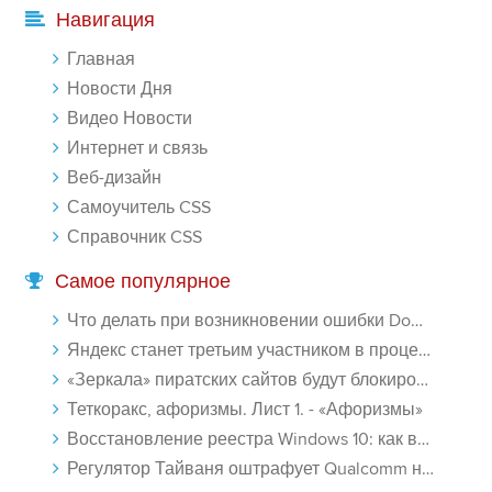
Навигация
Главная
Новости Дня
Видео Новости
Интернет и связь
Веб-дизайн
Самоучитель CSS
Справочник CSS
Самое популярное
Что делать при возникновении ошибки Download interrupted в Chrome - «Windows»
Яндекс станет третьим участником в процессе ФАС против Google - «Интернет»
«Зеркала» пиратских сайтов будут блокироваться! - «Интернет»
Теткоракс, афоризмы. Лист 1. - «Афоризмы»
Восстановление реестра Windows 10: как восстановить реестр Виндовс 10 - «Windows»
Регулятор Тайваня оштрафует Qualcomm на $774 млн - «Новости сети»