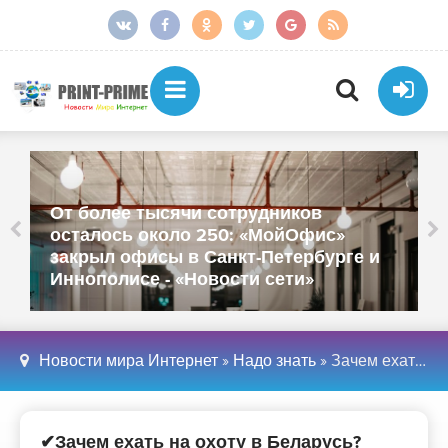
От более тысячи сотрудников
осталось около 250: «МойОфис»
закрыл офисы в Санкт-Петербурге и
Иннополисе - «Новости сети»
Новости мира Интернет
»
Надо знать
» Зачем ехать на охоту в Беларусь?
✔Зачем ехать на охоту в Беларусь?