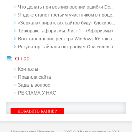
Что делать при возникновении ошибки Download interrupted в Chrome - «Windows»
Яндекс станет третьим участником в процессе ФАС против Google - «Интернет»
«Зеркала» пиратских сайтов будут блокироваться! - «Интернет»
Теткоракс, афоризмы. Лист 1. - «Афоризмы»
Восстановление реестра Windows 10: как восстановить реестр Виндовс 10 - «Windows»
Регулятор Тайваня оштрафует Qualcomm на $774 млн - «Новости сети»
О нас
Контакты
Правила сайта
Задать вопрос
РЕКЛАМА У НАС
ДОБАВИТЬ БАННЕР