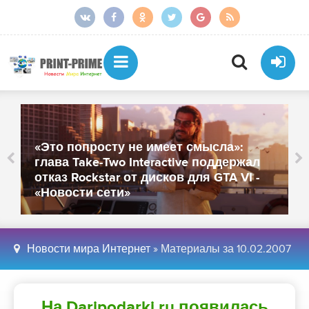
меет смысла»:
От более тысячи сотруд
active поддержал
осталось около 250: «М
сков для GTA VI -
закрыл офисы в Санкт-П
Иннополисе - «Новости с
Новости мира Интернет
» Материалы за 10.02.2007
На Daripodarki.ru появилась