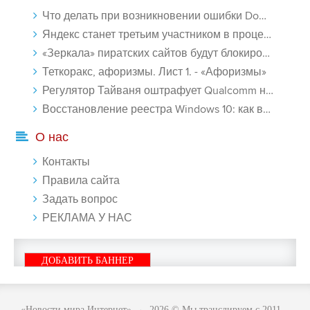
Что делать при возникновении ошибки Download interrupted в Chrome - «Windows»
Яндекс станет третьим участником в процессе ФАС против Google - «Интернет»
«Зеркала» пиратских сайтов будут блокироваться! - «Интернет»
Теткоракс, афоризмы. Лист 1. - «Афоризмы»
Регулятор Тайваня оштрафует Qualcomm на $774 млн - «Новости сети»
Восстановление реестра Windows 10: как восстановить реестр Виндовс 10 - «Windows»
О нас
Контакты
Правила сайта
Задать вопрос
РЕКЛАМА У НАС
ДОБАВИТЬ БАННЕР
«Новости мира Интернет»
→
2026
© Мы транслируем с 2011