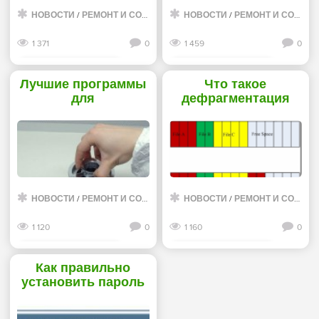
НОВОСТИ
/
РЕМОНТ И СОВЕТЫ
НОВОСТИ
/
РЕМОНТ И СОВЕТЫ
1 371
0
1 459
0
Смотреть дальше
Смотреть дальше
Лучшие программы
Что такое
для
дефрагментация
восстановления
диска в Windows -
разделов жесткого
«Жесткие диски»
диска. Какую из них
выбрать? - «Жесткие
диски»
НОВОСТИ
/
РЕМОНТ И СОВЕТЫ
НОВОСТИ
/
РЕМОНТ И СОВЕТЫ
1 120
0
1 160
0
Смотреть дальше
Смотреть дальше
Как правильно
установить пароль
на флешку -
«Жесткие диски»