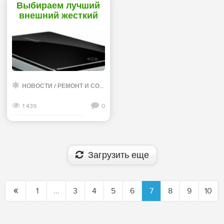
Выбираем лучший
внешний жесткий
диск - «Жесткие
диски»
НОВОСТИ
/
РЕМОНТ И СОВЕТЫ
1 439
0
Смотреть дальше
Загрузить еще
1
...
3
4
5
6
7
8
9
10