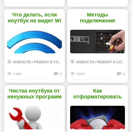
Смотреть дальше
Смотреть дальше
Что делать, если
Методы
ноутбук не видит Wi
подключения
FI? - «Нотбуки»
ноутбука к
телевизору -
«Нотбуки»
НОВОСТИ
/
РЕМОНТ И СОВЕТЫ
НОВОСТИ
/
РЕМОНТ И СОВЕТЫ
1 604
0
1 859
0
Смотреть дальше
Смотреть дальше
Чистка ноутбука от
Как
ненужных программ
отформатировать
- «Нотбуки»
флешку под NTFS в
Windows XP -
«Жесткие диски»