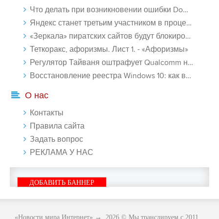
Что делать при возникновении ошибки Download interrupted в Chrome - «Windows»
Яндекс станет третьим участником в процессе ФАС против Google - «Интернет»
«Зеркала» пиратских сайтов будут блокироваться! - «Интернет»
Теткоракс, афоризмы. Лист 1. - «Афоризмы»
Регулятор Тайваня оштрафует Qualcomm на $774 млн - «Новости сети»
Восстановление реестра Windows 10: как восстановить реестр Виндовс 10 - «Windows»
О нас
Контакты
Правила сайта
Задать вопрос
РЕКЛАМА У НАС
ДОБАВИТЬ БАННЕР
«Новости мира Интернет»
→
2026
© Мы транслируем с 2011