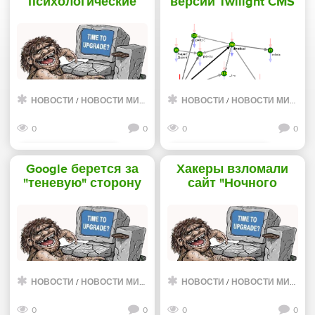
психологические
версии Twilight CMS
портреты
4.32 с уникальной
пользователей -
системой бизнес-
«Интернет»
аналитики. -
«Интернет»
НОВОСТИ
/
НОВОСТИ МИРА ИНТЕРНЕТ
НОВОСТИ
/
НОВОСТИ МИРА ИНТЕРНЕТ
0
0
0
0
Смотреть дальше
Смотреть дальше
Google берется за
Хакеры взломали
"теневую" сторону
сайт "Ночного
всемирной сети -
дозора" -
«Интернет»
«Интернет»
НОВОСТИ
/
НОВОСТИ МИРА ИНТЕРНЕТ
НОВОСТИ
/
НОВОСТИ МИРА ИНТЕРНЕТ
0
0
0
0