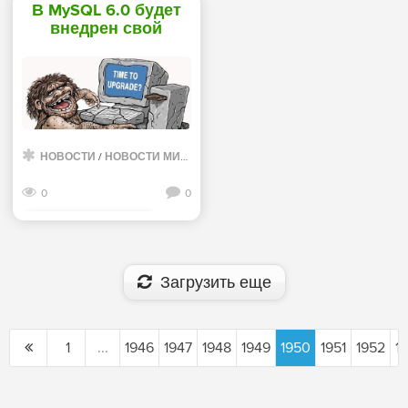
В MySQL 6.0 будет
внедрен свой
движок хранения
Falcon - «Интернет»
НОВОСТИ
/
НОВОСТИ МИРА ИНТЕРНЕТ
0
0
Смотреть дальше
Загрузить еще
1
...
1946
1947
1948
1949
1950
1951
1952
1