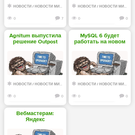
НОВОСТИ
/
НОВОСТИ МИРА ИНТЕРНЕТ
НОВОСТИ
/
НОВОСТИ МИРА ИНТЕРНЕТ
0
7
0
0
Смотреть дальше
Смотреть дальше
Agnitum выпустила
MySQL 6 будет
решение Outpost
работать на новом
Security Suite Pro -
движке - «Интернет»
«Интернет»
НОВОСТИ
/
НОВОСТИ МИРА ИНТЕРНЕТ
НОВОСТИ
/
НОВОСТИ МИРА ИНТЕРНЕТ
0
0
0
0
Смотреть дальше
Смотреть дальше
Вебмастерам:
Яндекс
существенно
расширил