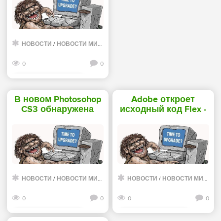
возможности
бесплатного
поискового движка -
«Интернет»
НОВОСТИ
/
НОВОСТИ МИРА ИНТЕРНЕТ
0
0
Смотреть дальше
В новом Photosohop
Adobe откроет
CS3 обнаружена
исходный код Flex -
критическая
«Интернет»
уязвимость -
«Интернет»
НОВОСТИ
/
НОВОСТИ МИРА ИНТЕРНЕТ
НОВОСТИ
/
НОВОСТИ МИРА ИНТЕРНЕТ
0
0
0
0
Смотреть дальше
Смотреть дальше