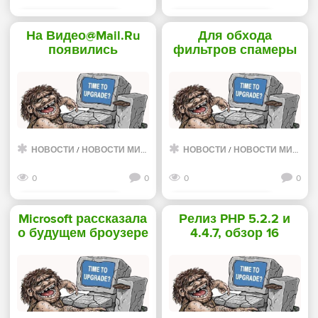
Смотреть дальше
Смотреть дальше
На Видео@Mail.Ru
Для обхода
появились
фильтров спамеры
телеканалы -
начали шифровать
«Интернет»
сообщения -
«Интернет»
НОВОСТИ
/
НОВОСТИ МИРА ИНТЕРНЕТ
НОВОСТИ
/
НОВОСТИ МИРА ИНТЕРНЕТ
0
0
0
0
Смотреть дальше
Смотреть дальше
Microsoft рассказала
Релиз PHP 5.2.2 и
о будущем броузере
4.4.7, обзор 16
IE8 - «Интернет»
новых проблем
безопасности -
«Интернет»