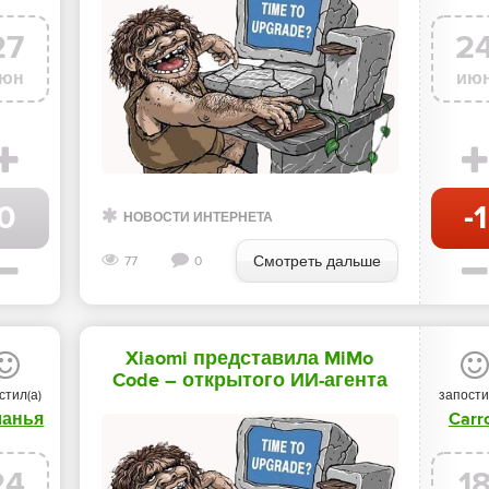
камерой - «Новости мира
Интернет»
27
2
юн
ию
0
-1
НОВОСТИ ИНТЕРНЕТА
Смотреть дальше
77
0
Xiaomi представила MiMo
Code – открытого ИИ-агента
стил(а)
запости
для программирования -
ланья
Carro
«Новости мира Интернет»
24
1