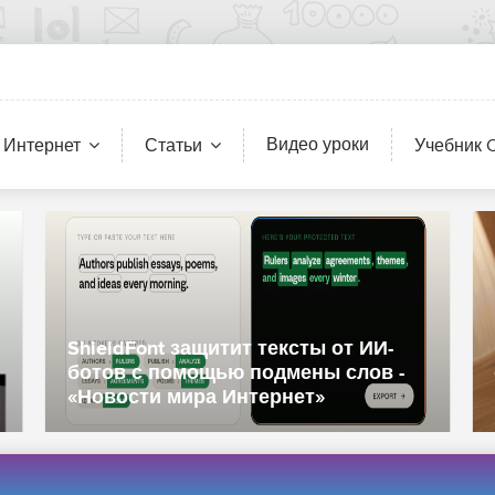
Видео уроки
 Интернет
Статьи
Учебник 
«Два миллиона печенек для двух
миллионов из вас»: Capcom
похвасталась ажиотажем вокруг
Resident Evil Veronica - «Новости
сети»