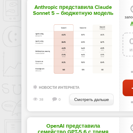
Anthropic представила Claude
Sonnet 5 – бюджетную модель
запо
с производительностью
уровня Opus 4.8 - «Новости
мира Интернет»
и
НОВОСТИ ИНТЕРНЕТА
Смотреть дальше
38
0
OpenAI представила
семейство GPT-5.6 с тремя