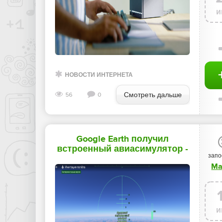
и
НОВОСТИ ИНТЕРНЕТА
Смотреть дальше
56
0
Google Earth получил
встроенный авиасимулятор -
запо
«Новости мира Интернет»
Ma
и