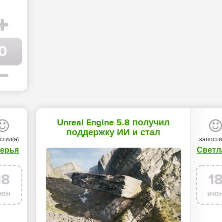
0
Unreal Engine 5.8 получил
поддержку ИИ и стал
стил(а)
запости
последним крупным
керья
Светл
обновлением UE5 - «Новости
мира Интернет»
18
1
юн
ию