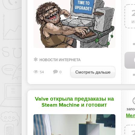
мира Интернет»
и
НОВОСТИ ИНТЕРНЕТА
Смотреть дальше
54
0
Valve открыла предзаказы на
Steam Machine и готовит
запо
SteamOS для обычных ПК -
Ме
«Новости мира Интернет»