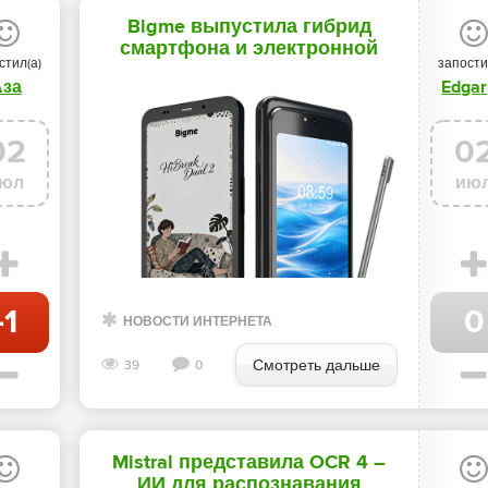
Bigme выпустила гибрид
смартфона и электронной
стил(а)
запости
книги с двумя экранами -
Аза
Edga
«Новости мира Интернет»
02
0
юл
ию
-1
0
НОВОСТИ ИНТЕРНЕТА
Смотреть дальше
39
0
Mistral представила OCR 4 –
ИИ для распознавания