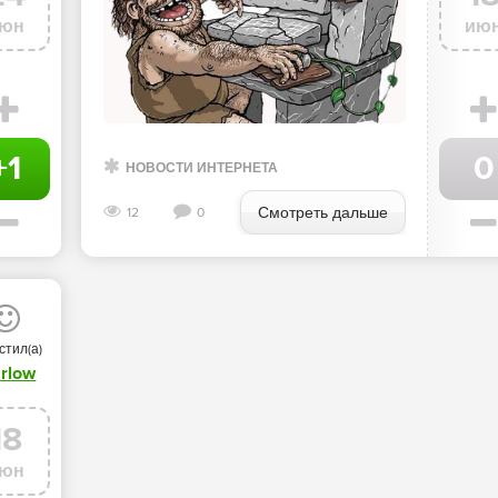
юн
ию
+1
0
НОВОСТИ ИНТЕРНЕТА
Смотреть дальше
12
0
стил(а)
rlow
18
юн