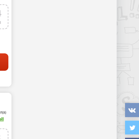
4
н
л(а)
ll
8