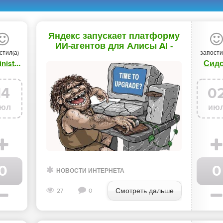
Яндекс запускает платформу
ИИ-агентов для Алисы AI -
стил(а)
запости
«Новости мира Интернет»
Administrator
Сид
14
0
юл
ию
0
0
НОВОСТИ ИНТЕРНЕТА
Смотреть дальше
27
0