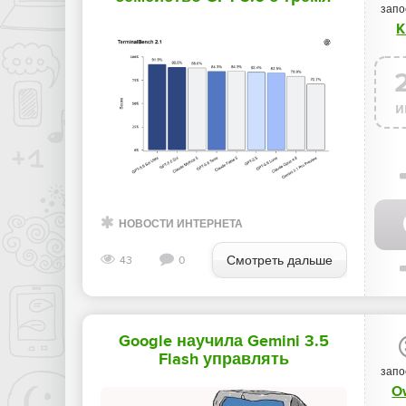
запо
уровнями
K
производительности -
«Новости мира Интернет»
и
НОВОСТИ ИНТЕРНЕТА
Смотреть дальше
43
0
Google научила Gemini 3.5
Flash управлять
запо
компьютером и мобильными
O
приложениями - «Новости