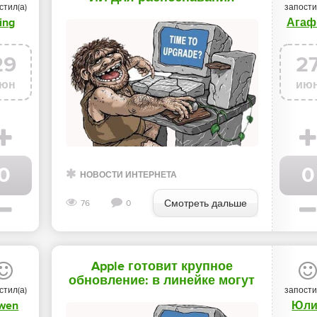
стил(а)
запости
документов на 170 языках -
ing
Агаф
«Новости мира Интернет»
29
2
юн
ию
0
0
НОВОСТИ ИНТЕРНЕТА
Смотреть дальше
76
0
Apple готовит крупное
обновление: в линейке могут
стил(а)
запости
появиться складной iPhone,
wen
Юли
робот для дома и наушники с