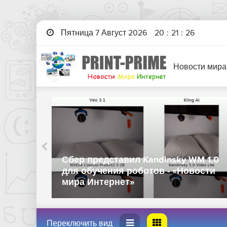
Пятница 7 Август 2026
20
:
21
:
27
Новости мира
Huawei выпустила универсальный
 ИИ-
пауэрбанк с функцией офлайн-
ов -
отслеживания - «Новости мира
Интернет»