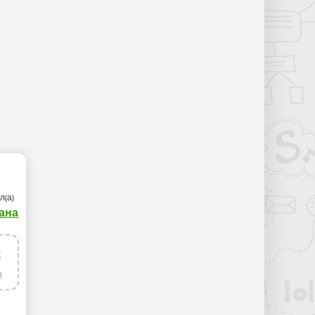
л(а)
ана
8
н