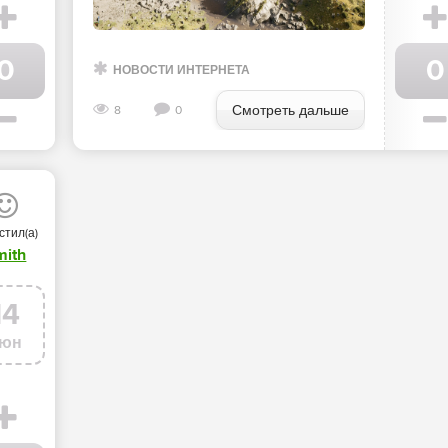
0
0
НОВОСТИ ИНТЕРНЕТА
Смотреть дальше
8
0
стил(а)
mith
14
юн