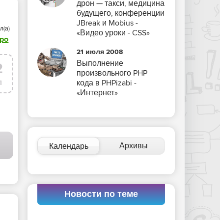
дрон — такси, медицина
будущего, конференции
JBreak и Mobius -
л(а)
«Видео уроки - CSS»
rpo
21 июля 2008
Выполнение
2
произвольного PHP
л
кода в PHPizabi -
«Интернет»
Архивы
Календарь
Новости по теме