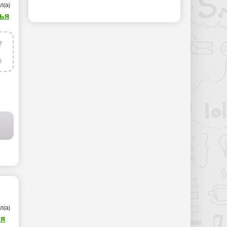
л(а)
ья
7
н
л(а)
я