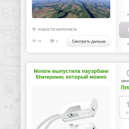
НОВОСТИ ИНТЕРНЕТА
Смотреть дальше
14
0
Nimble выпустила пауэрбанк
Sharepower, который можно
запо
разделить с другом -
Лу
«Новости мира Интернет»
и