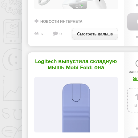
НОВОСТИ ИНТЕРНЕТА
Смотреть дальше
6
0
Logitech выпустила складную
мышь Mobi Fold: она
запо
помещается в карман и
S
работает месяц без
подзарядки - «Новости мира
Интернет»
и