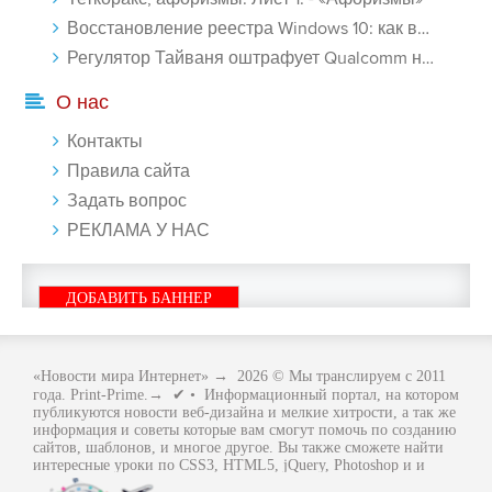
Восстановление реестра Windows 10: как восстановить реестр Виндовс 10 - «Windows»
Регулятор Тайваня оштрафует Qualcomm на $774 млн - «Новости сети»
О нас
Контакты
Правила сайта
Задать вопрос
РЕКЛАМА У НАС
ДОБАВИТЬ БАННЕР
«Новости мира Интернет»
→
2026
© Мы транслируем с 2011
года. Print-Prime.→ ✔ • Информационный портал, на котором
публикуются новости веб-дизайна и мелкие хитрости, а так же
информация и советы которые вам смогут помочь по созданию
сайтов, шаблонов, и многое другое. Вы также сможете найти
интересные уроки по CSS3, HTML5, jQuery, Photoshop и и
многое другое, интересное, с интернет мира. Вся информация