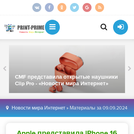
CMF представила открытые наушники
Clip Pro - «Новости мира Интернет»
Новости мира Интернет
» Материалы за 09.09.2024
Apple представила iPhone 16