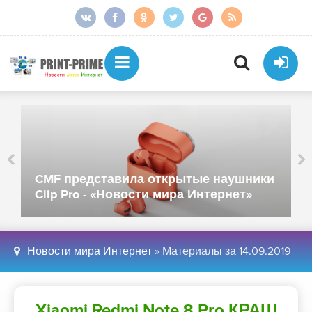
CMF представила открытые наушники
Clip Pro - «Новости мира Интернет»
Новости мира Интернет
» Материалы за 14.09.2019
Xiaomi Redmi Note 8 Pro КРАШ