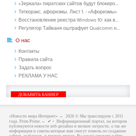
«Зеркала» пиратских сайтов будут блокироваться! - «Интернет»
Теткоракс, афоризмы. Лист 1. - «Афоризмы»
Восстановление реестра Windows 10: как восстановить реестр Виндовс 10 - «Windows»
Регулятор Тайваня оштрафует Qualcomm на $774 млн - «Новости сети»
О нас
Контакты
Правила сайта
Задать вопрос
РЕКЛАМА У НАС
ДОБАВИТЬ БАННЕР
«Новости мира Интернет»
→
2026
© Мы транслируем с 2011
года. Print-Prime.→ ✔ • Информационный портал, на котором
публикуются новости веб-дизайна и мелкие хитрости, а так же
информация и советы которые вам смогут помочь по созданию
сайтов, шаблонов, и многое другое. Вы также сможете найти