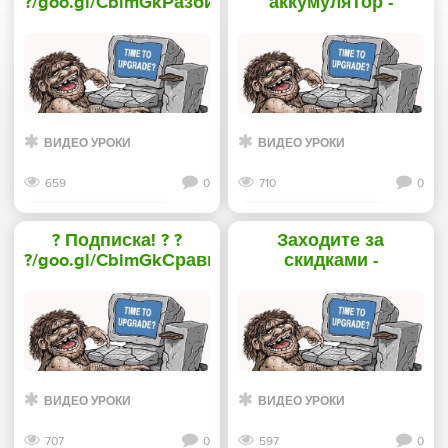
?/goo.gl/CbimGkРазбираемся
аккумулятор -
- «Телефоны»
«Телефоны»
ВИДЕО УРОКИ
ВИДЕО УРОКИ
659
0
710
0
Смотреть дальше
Смотреть дальше
? Подписка! ? ?
Заходите за
?/goo.gl/CbimGkСравниваем
скидками -
- «Телефоны»
«Телефоны»
ВИДЕО УРОКИ
ВИДЕО УРОКИ
707
0
597
0