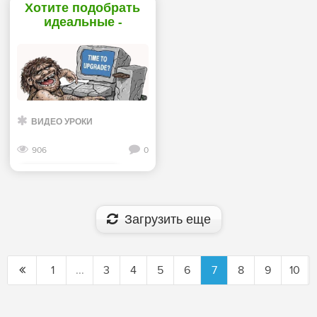
Хотите подобрать
идеальные -
«Телефоны»
ВИДЕО УРОКИ
906
0
Смотреть дальше
Загрузить еще
1
...
3
4
5
6
7
8
9
10