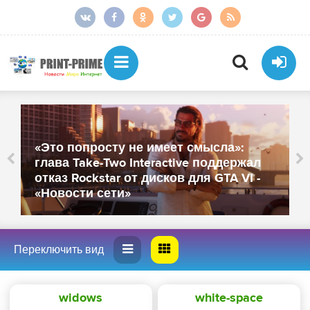
От более тысячи сотрудников
ал
осталось около 250: «МойОфис»
 -
закрыл офисы в Санкт-Петербурге и
Иннополисе - «Новости сети»
widows
white-space