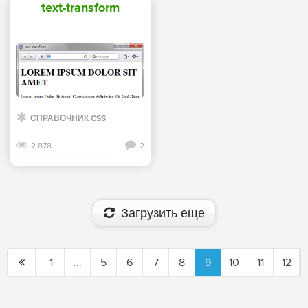
text-transform
СПРАВОЧНИК CSS
2 878
2
Смотреть дальше
Загрузить еще
1
...
5
6
7
8
9
10
11
12