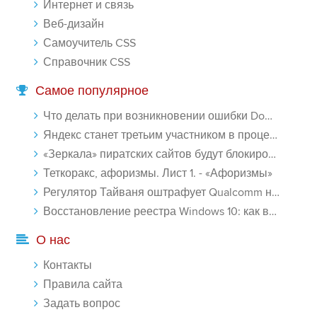
Интернет и связь
Веб-дизайн
Самоучитель CSS
Справочник CSS
Самое популярное
Что делать при возникновении ошибки Download interrupted в Chrome - «Windows»
Яндекс станет третьим участником в процессе ФАС против Google - «Интернет»
«Зеркала» пиратских сайтов будут блокироваться! - «Интернет»
Теткоракс, афоризмы. Лист 1. - «Афоризмы»
Регулятор Тайваня оштрафует Qualcomm на $774 млн - «Новости сети»
Восстановление реестра Windows 10: как восстановить реестр Виндовс 10 - «Windows»
О нас
Контакты
Правила сайта
Задать вопрос