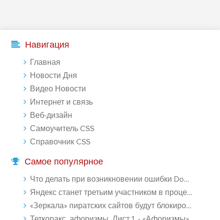
которую вы сами себе придумали.
-- Самое большое богатство — это ум. Самая большая нищета —
глупость. Из всех страхов самый пугающий — самолюбование.
-- Лучшее, что можно сделать с хорошим советом, это пропустить его
Навигация
мимо ушей. Он никогда не бывает полезен никому, кроме того, кто
его дал.
Главная
-- Люблю давать советы и очень не люблю, когда их дают мне.
Новости Дня
Видео Новости
Интернет и связь
Веб-дизайн
Самоучитель CSS
Справочник CSS
Самое популярное
Что делать при возникновении ошибки Download interrupted в Chrome - «Windows»
Яндекс станет третьим участником в процессе ФАС против Google - «Интернет»
«Зеркала» пиратских сайтов будут блокироваться! - «Интернет»
Теткоракс, афоризмы. Лист 1. - «Афоризмы»