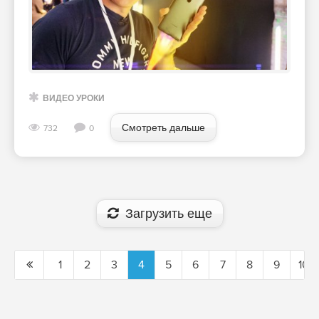
ВИДЕО УРОКИ
Смотреть дальше
732
0
Загрузить еще
1
2
3
4
5
6
7
8
9
10