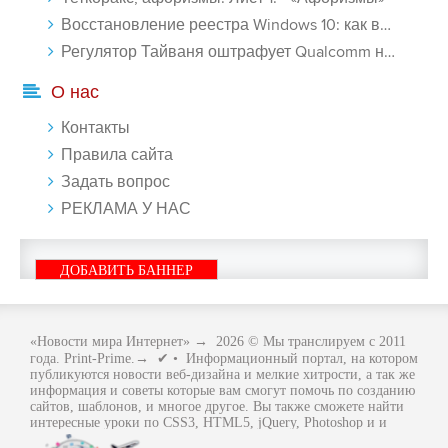
Восстановление реестра Windows 10: как восстановить реестр Виндовс 10 - «Windows»
Регулятор Тайваня оштрафует Qualcomm на $774 млн - «Новости сети»
О нас
Контакты
Правила сайта
Задать вопрос
РЕКЛАМА У НАС
ДОБАВИТЬ БАННЕР
«Новости мира Интернет»
→
2026
© Мы транслируем с 2011
года. Print-Prime.→ ✔ • Информационный портал, на котором
публикуются новости веб-дизайна и мелкие хитрости, а так же
информация и советы которые вам смогут помочь по созданию
сайтов, шаблонов, и многое другое. Вы также сможете найти
интересные уроки по CSS3, HTML5, jQuery, Photoshop и и
многое другое, интересное, с интернет мира. Вся информация