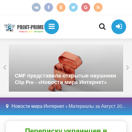
Сбер представил Kandinsky WM 1.0 для
обучения роботов - «Новости мира
Интернет»
Новости мира Интернет
» Материалы за Август 2018 года » Страница 4
Переписку украинцев в