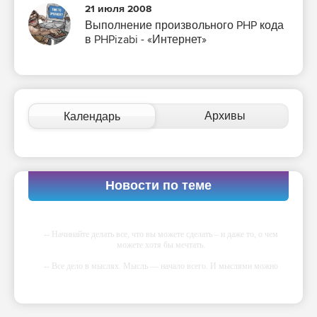
21 июля 2008
Выполнение произвольного PHP кода
в PHPizabi - «Интернет»
Архивы
Календарь
Новости по теме
-- Начинайте делать все, что вы можете сделать – и даже то, о чем
можете хотя бы мечтать.
-- Все дело в мыслях. Мысль — начало всего. И мыслями можно
управлять. И поэтому главное дело совершенствования: работать над
мыслями.
-- Идите уверенно по направлению к мечте. Живите той жизнью,